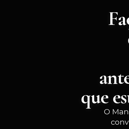
Fa
ant
que e
O Manu
conv