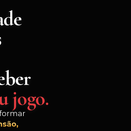
ade
s
eber
u jogo.
sformar
nsão,