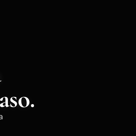
a
aso.
a