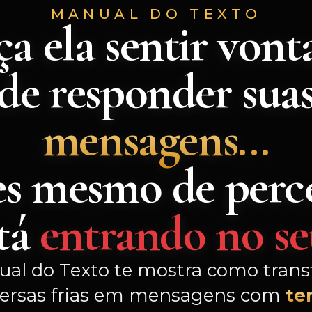
MANUAL DO TEXTO
ça ela sentir vont
de responder sua
mensagens...
es mesmo de perc
stá
entrando no se
al do Texto te mostra como tran
ersas frias em mensagens com
te