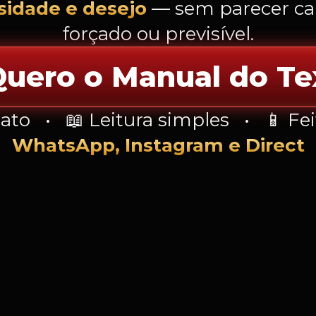
sidade e desejo
— sem parecer ca
forçado ou previsível.
uero o Manual do Te
ato • 📖 Leitura simples • 📱 Fei
WhatsApp, Instagram e Direct