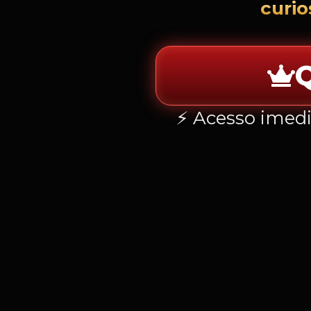
curio
Q
⚡ Acesso imedi