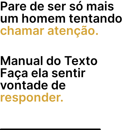
Pare de ser só mais
um homem tentando
chamar atenção.
Aprenda a criar atração por mensagens, conversa e
postura.
Manual do Texto
Faça ela sentir
vontade de
responder.
Guia com mensagens prontas para puxar assunto, criar
curiosidade, sair das conversas frias e fazer ela pensar em
você o dia todo!