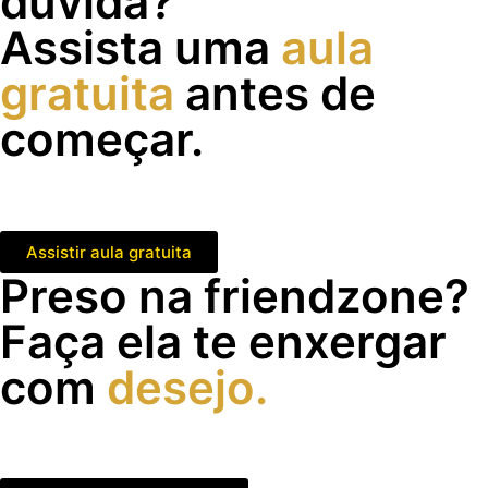
dúvida?
Assista uma
aula
gratuita
antes de
começar.
Entenda como despertar atração, conduzir a interação e
parar de parecer desesperado.
Assistir aula gratuita
Preso na friendzone?
Faça ela te enxergar
com
desejo.
Aprenda a sair do papel de amigo e criar atração sem
implorar atenção e forçar intimidade.