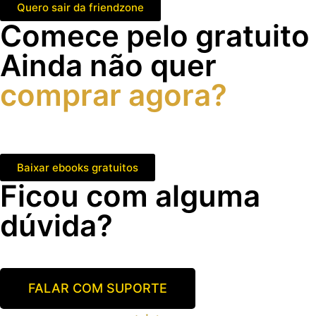
Quero sair da friendzone
Comece pelo gratuito
Ainda não quer
comprar agora?
Baixe os eBooks gratuitos e receba conteúdos sobre
conversa, confiança, e atração.
Baixar ebooks gratuitos
Ficou com alguma
dúvida?
Fale com o suporte do Mentalidade BOSS.
FALAR COM SUPORTE