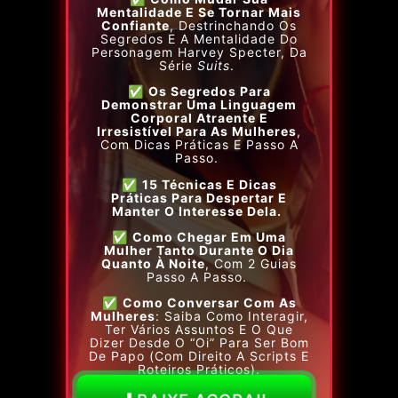
Mentalidade
E Se Tornar Mais
Confiante
, Destrinchando Os
Segredos E A Mentalidade Do
Personagem Harvey Specter, Da
Série
Suits
.
✅
Os Segredos Para
Demonstrar Uma Linguagem
Corporal Atraente E
Irresistível
Para As Mulheres
,
Com Dicas Práticas E Passo A
Passo.
✅
15 Técnicas E Dicas
Práticas
Para Despertar E
Manter O Interesse Dela.
✅
Como Chegar Em Uma
Mulher
Tanto Durante O Dia
Quanto À Noite
, Com 2 Guias
Passo A Passo.
✅
Como Conversar Com As
Mulheres
: Saiba Como Interagir,
Ter Vários Assuntos E O Que
Dizer Desde O “oi” Para Ser Bom
De Papo (com Direito A Scripts E
Roteiros Práticos).