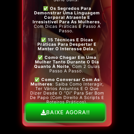
✅
Os Segredos Para
Demonstrar Uma Linguagem
Corporal Atraente E
Irresistível
Para As Mulheres
,
Com Dicas Práticas E Passo A
Passo.
✅
15 Técnicas E Dicas
Práticas
Para Despertar E
Manter O Interesse Dela.
✅
Como Chegar Em Uma
Mulher
Tanto Durante O Dia
Quanto À Noite
, Com 2 Guias
Passo A Passo.
✅
Como Conversar Com As
Mulheres
: Saiba Como Interagir,
Ter Vários Assuntos E O Que
Dizer Desde O “oi” Para Ser Bom
De Papo (com Direito A Scripts E
Roteiros Práticos).
BAIXE AGORA!!