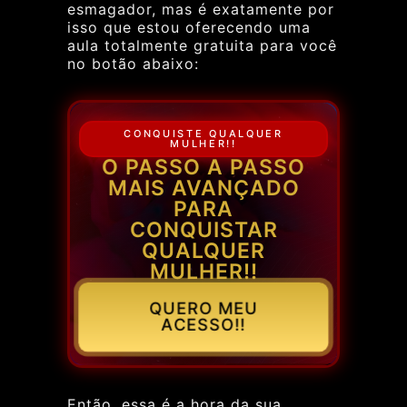
esmagador, mas é exatamente por
isso que estou oferecendo uma
aula totalmente gratuita para você
no botão abaixo:
CONQUISTE QUALQUER
MULHER!!
O PASSO A PASSO
MAIS AVANÇADO
PARA
CONQUISTAR
QUALQUER
MULHER!!
QUERO MEU
ACESSO!!
Então, essa é a hora da sua