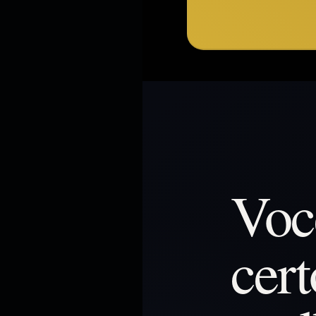
Você
cer