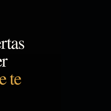
rtas
er
e te