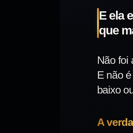
E ela 
que ma
Não foi 
E não é 
baixo o
A verda