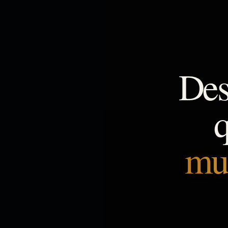
Des
q
mul