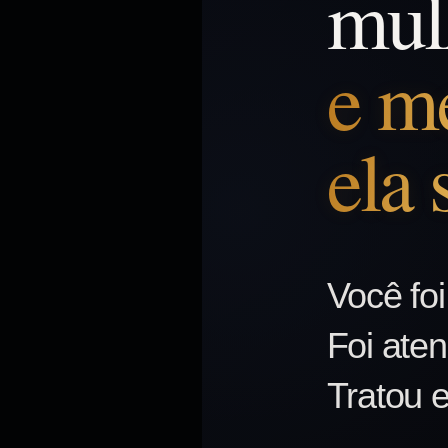
mulh
e m
ela
Você foi
Foi aten
Tratou 