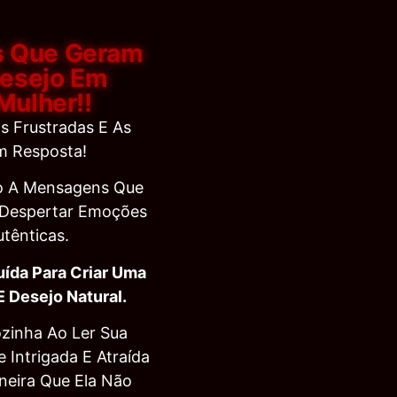
 Que Geram
Desejo Em
Mulher!!
s Frustradas E As
 Resposta!
so A Mensagens Que
 Despertar Emoções
utênticas.
uída Para Criar Uma
 E Desejo Natural.
ozinha Ao Ler Sua
Intrigada E Atraída
eira Que Ela Não