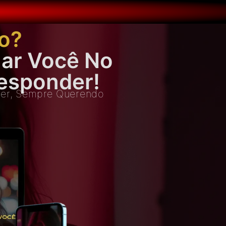
o?
ar Você No
esponder!
 Ler, Sempre Querendo