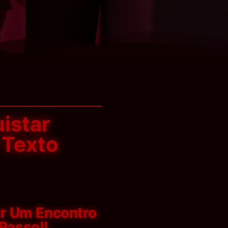
istar
 Texto
r Um Encontro
Passo!!