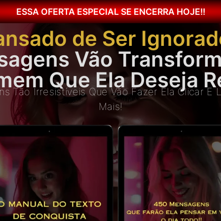
ESSA OFERTA ESPECIAL SE ENCERRA HOJE!!
ansado de Ser Ignorad
sagens Vão Transform
mem Que Ela Deseja R
 Tão Irresistíveis Que Vão Fazer Ela Clicar E
Mais!