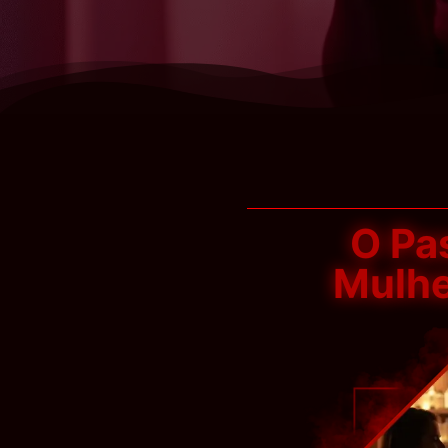
O Pa
Mulhe