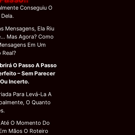
nalmente Conseguiu O
Dela.
s Mensagens, Ela Riu
se… Mas Agora? Como
 Mensagens Em Um
 Real?
brirá O Passo A Passo
erfeito – Sem Parecer
Ou Incerto.
iada Para Levá-La A
soalmente, O Quanto
s.
” Até O Momento Do
 Em Mãos O Roteiro