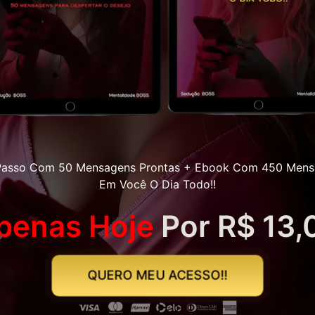
A Passo Com 50 Mensagens Prontas + Ebook Com 450 Mens
Em Você O Dia Todo!!
penas Hoje
Por R$ 13,
QUERO MEU ACESSO!!