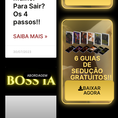
Para Sair?
Os 4
passos!!
SAIBA MAIS »
30/07/2023
6 GUIAS
DE
SEDUÇÃO
ABORDAGEM
GRATUITOS!!
BAIXAR
AGORA