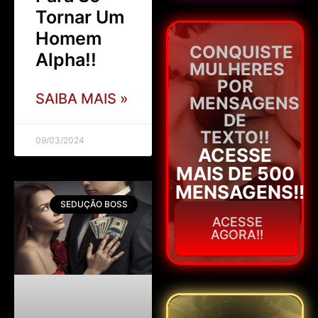
Tornar Um
Homem
CONQUISTE
Alpha!!
MULHERES
POR
SAIBA MAIS »
MENSAGENS
DE
TEXTO!!
09/03/2024
ACESSE
MAIS DE 500
MENSAGENS!!
SEDUÇÃO BOSS
ACESSE
AGORA!!