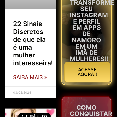
TRANSFORME
SEU
INSTAGRAM
E PERFIL
22 Sinais
EM APPS
Discretos
DE
de que ela
NAMORO
EM UM
é uma
IMÃ DE
mulher
MULHERES!!
interesseira!
ACESSE
AGORA!!
SAIBA MAIS »
03/02/2024
COMO
CONQUISTAR
SEDUÇÃO BOSS