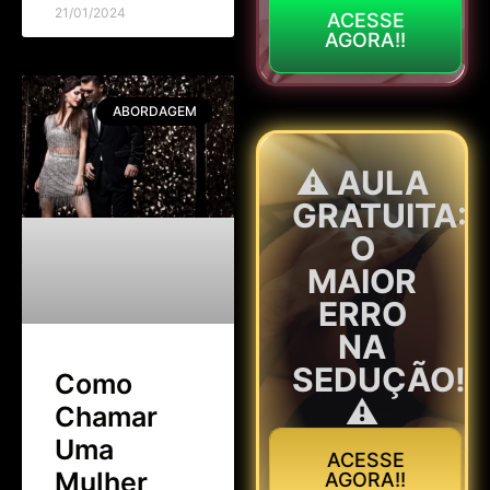
21/01/2024
ACESSE
AGORA!!
ABORDAGEM
⚠️ AULA
GRATUITA:
O
MAIOR
ERRO
NA
SEDUÇÃO!
Como
⚠️
Chamar
Uma
ACESSE
Mulher
AGORA!!