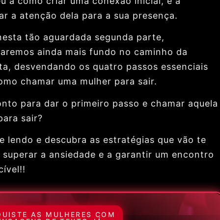
u a como criar uma conexão inicial, e a
ar a atenção dela para a sua presença.
nesta tão aguardada segunda parte,
aremos ainda mais fundo no caminho da
ta, desvendando os quatro passos essenciais
omo chamar uma mulher para sair.
onto para dar o primeiro passo e chamar aquela
para sair?
e lendo e descubra as estratégias que vão te
a superar a ansiedade e a garantir um encontro
ível!!
UISTE AS MULHERES COM