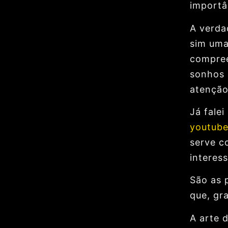
importâ
A verda
sim uma
compree
sonhos 
atenção
Já fale
youtub
serve c
interes
São as 
que, gr
A arte d