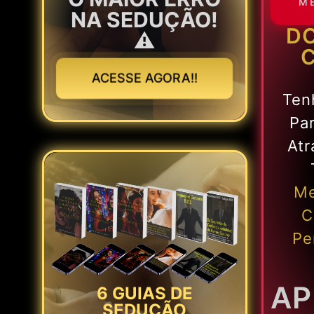
M
NA SEDUÇÃO!
DO
⚠️
ACESSE AGORA!!
Ten
Pa
At
Me
C
Pe
AP
6 GUIAS DE
SEDUÇÃO