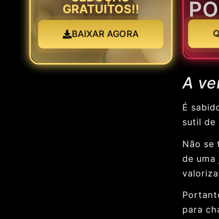
PO
GRATUITOS!!
Q
BAIXAR AGORA
A ve
É sabid
sutil de
Não se 
de uma 
valoriz
Portant
para cha