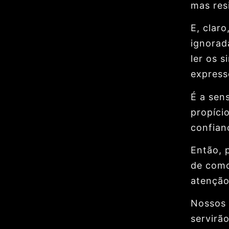
mas res
E, clar
ignorad
ler os s
expressõ
É a sen
propíci
confian
Então, 
de como
atenção
Nossos 
servirã