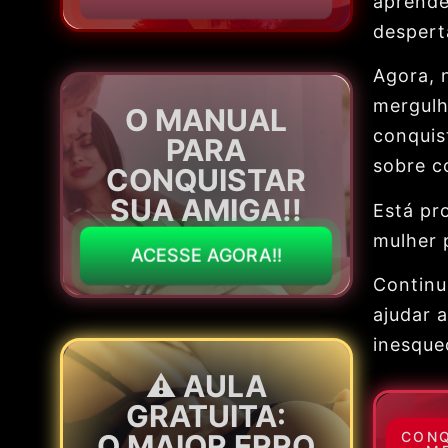
aprende
despert
Agora, 
mergulh
O MANUAL
conquis
PARA
sobre c
CONQUISTAR
SUA AMIGA!!
Está pr
mulher 
ACESSE AGORA!!
Continu
ajudar 
inesquec
⚠️ AULA
GRATUITA:
CONQ
O MAIOR ERRO