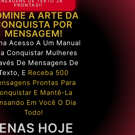
ENSAGENS DE TEXTO JÁ
PRONTAS!!
MINE A ARTE DA
CONQUISTA POR
MENSAGEM!
ha Acesso A Um Manual
ra Conquistar Mulheres
ravés De Mensagens De
Texto, E
Receba 500
nsagens Prontas Para
onquistar E Mantê-La
nsando Em Você O Dia
Todo!
ENAS HOJE