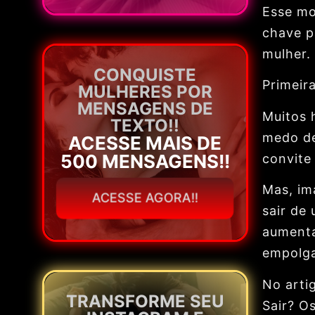
Esse mo
chave p
mulher.
CONQUISTE
Primeir
MULHERES POR
MENSAGENS DE
Muitos 
TEXTO!!
medo de
ACESSE MAIS DE
500 MENSAGENS!!
convite
Mas, im
ACESSE AGORA!!
sair de
aumenta
empolg
No arti
TRANSFORME SEU
Sair? O