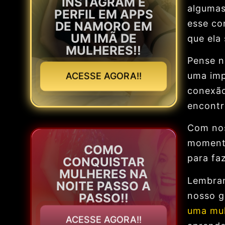
INSTAGRAM E
algumas
PERFIL EM APPS
esse co
DE NAMORO EM
UM IMÃ DE
que ela 
MULHERES!!
Pense n
uma imp
ACESSE AGORA!!
conexão
encontr
Com nos
momento
COMO
para faz
CONQUISTAR
MULHERES NA
Lembran
NOITE PASSO A
nosso g
PASSO!!
uma mul
ACESSE AGORA!!