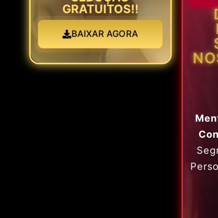
GRATUITOS!!
BAIXAR AGORA
NO
Men
Con
Seg
Pers