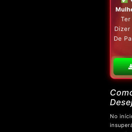
Mulh
Ter
Dizer
De Pa
Como
Dese
No iníc
insuperá