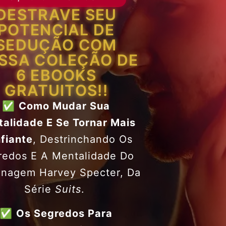
DESTRAVE SEU
POTENCIAL DE
SEDUÇÃO COM
SSA COLEÇÃO DE
6 EBOOKS
GRATUITOS!!
✅
Como Mudar Sua
talidade
E Se Tornar Mais
fiante
, Destrinchando Os
redos E A Mentalidade Do
onagem Harvey Specter, Da
Série
Suits
.
✅
Os Segredos Para