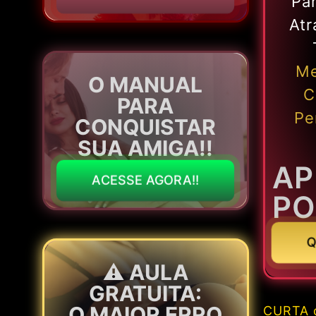
Pa
At
Me
O MANUAL
C
PARA
Pe
CONQUISTAR
SUA AMIGA!!
AP
ACESSE AGORA!!
PO
Q
⚠️ AULA
GRATUITA:
O MAIOR ERRO
CURTA o