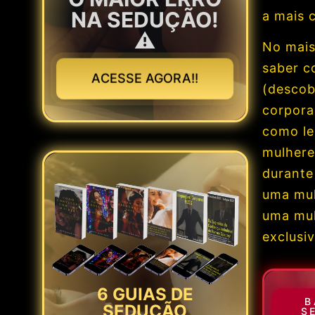
NA SEDUÇÃO!
a mais 
⚠️
No mais,
saber c
ACESSE AGORA!!
(descob
corpora
como le
mulhere
durante
uma mul
uma mul
exclusi
6 GUIAS DE
B
SEDUÇÃO
S