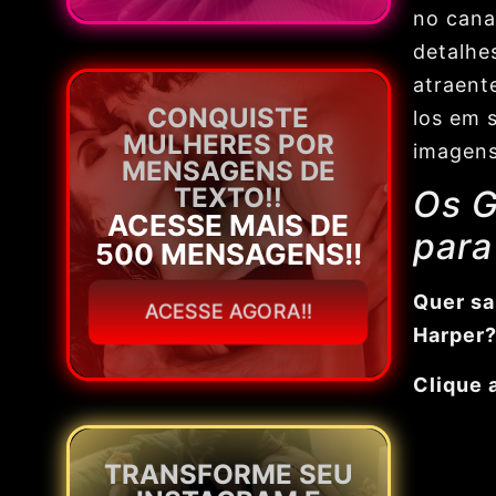
no cana
detalhe
atraent
CONQUISTE
los em 
MULHERES POR
imagens
MENSAGENS DE
TEXTO!!
Os G
ACESSE MAIS DE
para
500 MENSAGENS!!
Quer sa
ACESSE AGORA!!
Harper
Clique 
TRANSFORME SEU