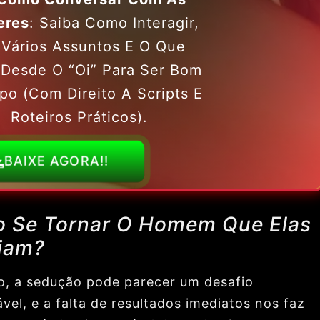
eres
: Saiba Como Interagir,
 Vários Assuntos E O Que
 Desde O “oi” Para Ser Bom
po (com Direito A Scripts E
Roteiros Práticos).
BAIXE AGORA!!
 Se T
ornar O Homem Que Elas
jam?
io, a sedução pode parecer um desafio
vel, e a falta de resultados imediatos nos faz