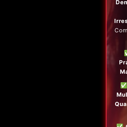
Dem
Irre
Com
Pr
Ma
Mul
Qua
✅