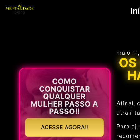
In
maio 11
OS
H
COMO
CONQUISTAR
QUALQUER
MULHER PASSO A
Afinal,
PASSO!!
atrair 
Para aj
ACESSE AGORA!!
recomen