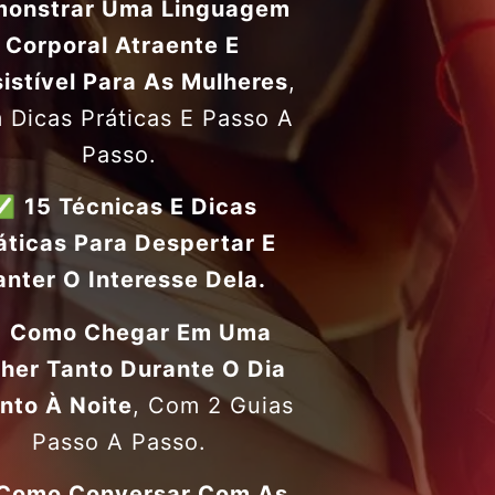
onstrar Uma Linguagem
Corporal Atraente E
sistível
Para As Mulheres
,
 Dicas Práticas E Passo A
Passo.
✅
15 Técnicas E Dicas
áticas
Para Despertar E
nter O Interesse Dela.
✅
Como Chegar Em Uma
her
Tanto Durante O Dia
nto À Noite
, Com 2 Guias
Passo A Passo.
Como Conversar Com As