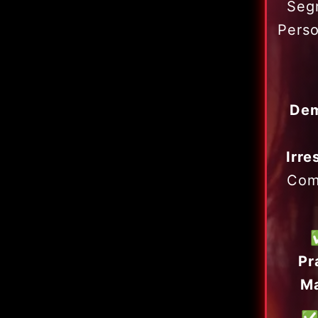
Seg
Pers
Dem
Irre
Com
Pr
Ma