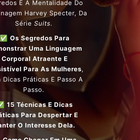
redos E A Mentalidade Do
onagem Harvey Specter, Da
Série
Suits
.
✅
Os Segredos Para
onstrar Uma Linguagem
Corporal Atraente E
sistível
Para As Mulheres
,
 Dicas Práticas E Passo A
Passo.
✅
15 Técnicas E Dicas
áticas
Para Despertar E
nter O Interesse Dela.
✅
Como Chegar Em Uma