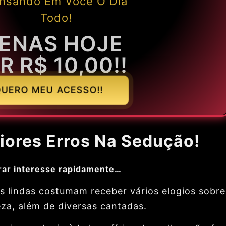
nsando Em Você O Dia
Todo!
ENAS HOJE
R R$ 10,00!!
UERO MEU ACESSO!!
iores Erros Na Sedução!
rar interesse rapidamente…
s lindas costumam receber vários elogios sobre
eza, além de diversas cantadas.