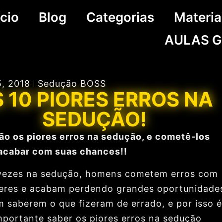
ício
Blog
Categorias
Materia
AULAS G
5, 2018
Sedução BOSS
 10 PIORES ERROS NA
SEDUÇÃO!
ão os piores erros na sedução, e cometê-los
cabar com suas chances!!
vezes na sedução, homens cometem erros com
eres e acabam perdendo grandes oportunidade
 saberem o que fizeram de errado, e por isso é
mportante saber os piores erros na sedução