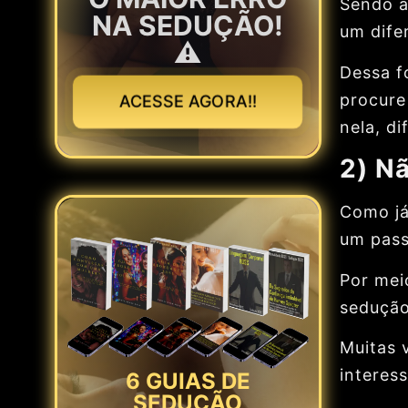
Sendo a
NA SEDUÇÃO!
um difer
⚠️
Dessa fo
procure
ACESSE AGORA!!
nela, di
2) Nã
Como já
um pass
Por mei
sedução
Muitas 
interes
6 GUIAS DE
SEDUÇÃO